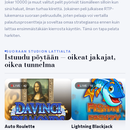
Joker 10000 ja muut valitut pelit pyörivät täsmälleen silloin kun
sinä haluat, ilman turhaa kiirettä. Jokainen peli julkaisee RTP-
lukemansa suoraan peliruudulle, joten pelaaja voi vertailla
palautusprosentteja ja soveltaa omaa strategiaansa ennen kuin
laittaa ensimmäistäkään kierrosta käyntiin. Tämä on tapa pelata
harkiten.
SUORAAN STUDION LATTIALTA
Istuudu pöytään — oikeat jakajat,
oikea tunnelma
LIVE · 42
LIVE · 18
Auto Roulette
Lightning Blackjack