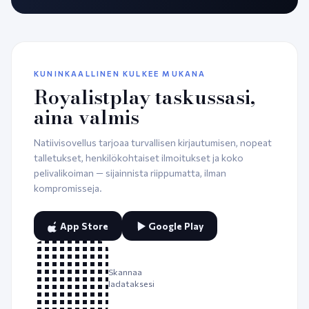
KUNINKAALLINEN KULKEE MUKANA
Royalistplay taskussasi,
aina valmis
Natiivisovellus tarjoaa turvallisen kirjautumisen, nopeat
talletukset, henkilökohtaiset ilmoitukset ja koko
pelivalikoiman — sijainnista riippumatta, ilman
kompromisseja.
App Store
Google Play
Skannaa
ladataksesi