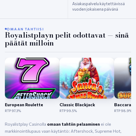
Asiakaspalvelu käytettävissä
vuoden jokaisena päivänä
OMAAN TAHTIISI
Royalistplayn pelit odottavat — sinä
päätät milloin
European Roulette
Classic Blackjack
Baccarat
RTP 97.3%
RTP 99.5%
RTP 98.9%
Royalistplay Casinolla
omaan tahtiin pelaaminen
ei ole
markkinointilupaus vaan käytäntö: Aftershock, Supreme Hot,