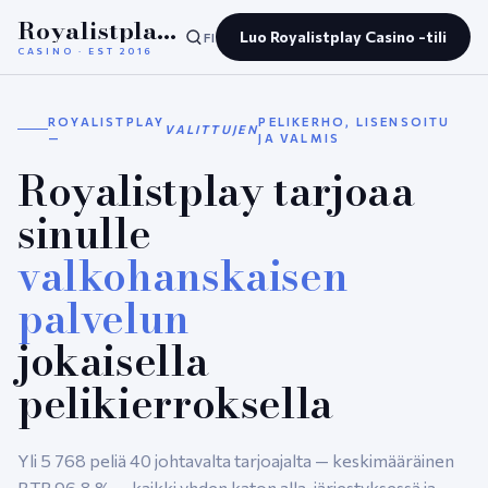
Royalistplay Casino
Luo Royalistplay Casino -tili
FI
CASINO · EST 2016
ROYALISTPLAY
PELIKERHO, LISENSOITU
VALITTUJEN
—
JA VALMIS
Royalistplay tarjoaa
sinulle
valkohanskaisen
palvelun
jokaisella
pelikierroksella
Yli 5 768 peliä 40 johtavalta tarjoajalta — keskimääräinen
RTP 96,8 % — kaikki yhden katon alla, järjestyksessä ja