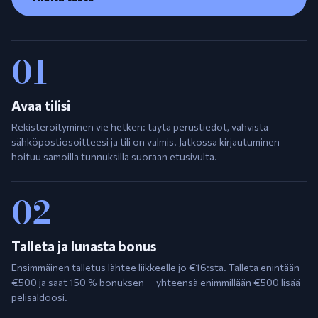
01
Avaa tilisi
Rekisteröityminen vie hetken: täytä perustiedot, vahvista
sähköpostiosoitteesi ja tili on valmis. Jatkossa kirjautuminen
hoituu samoilla tunnuksilla suoraan etusivulta.
02
Talleta ja lunasta bonus
Ensimmäinen talletus lähtee liikkeelle jo €16:sta. Talleta enintään
€500 ja saat 150 % bonuksen — yhteensä enimmillään €500 lisää
pelisaldoosi.