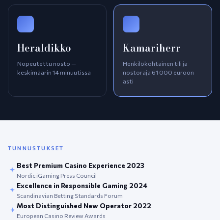
Heraldikko
Kamariherr
Nopeutettu nosto —
Henkilökohtainen tili ja
keskimäärin 14 minuutissa
nostoraja 61 000 euroon
asti
TUNNUSTUKSET
Best Premium Casino Experience 2023
Nordic iGaming Press Council
Excellence in Responsible Gaming 2024
Scandinavian Betting Standards Forum
Most Distinguished New Operator 2022
European Casino Review Awards