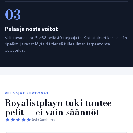
03
Pelaa ja nosta voitot
Valittavanasi on 5 768 peliä 40 tarjoajalta. Kotiutukset käsitellään
ripeästi, ja rahat löytävät tiensä tilillesi ilman tarpeetonta
odottelua.
PELAAJAT KERTOVAT
Royalistplayn tuki tuntee
pelit — ei vain säännöt
AskGamblers