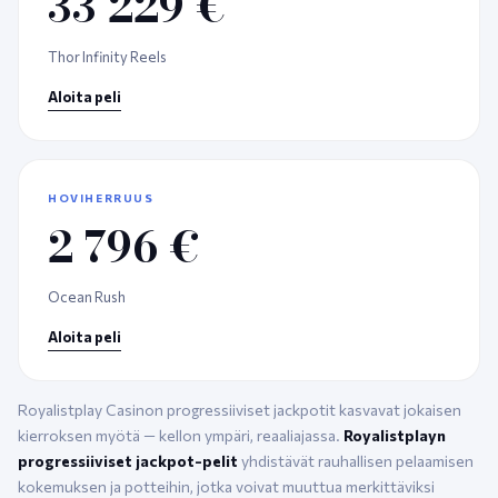
33 229 €
Thor Infinity Reels
Aloita peli
HOVIHERRUUS
2 796 €
Ocean Rush
Aloita peli
Royalistplay Casinon progressiiviset jackpotit kasvavat jokaisen
kierroksen myötä — kellon ympäri, reaaliajassa.
Royalistplayn
progressiiviset jackpot-pelit
yhdistävät rauhallisen pelaamisen
kokemuksen ja potteihin, jotka voivat muuttua merkittäviksi