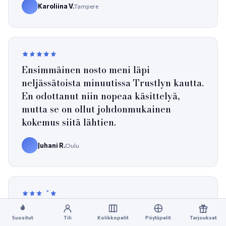
Karoliina V.
Tampere
Ensimmäinen nosto meni läpi
neljässätoista minuutissa Trustlyn kautta.
En odottanut niin nopeaa käsittelyä,
mutta se on ollut johdonmukainen
kokemus siitä lähtien.
Juhani R.
Oulu
Tuki osasi kertoa tarkalleen, mitkä pelit
Suositut
Tili
Kolikkopelit
Pöytäpelit
Tarjoukset
laskevat kierrätykseen täysimääräisesti