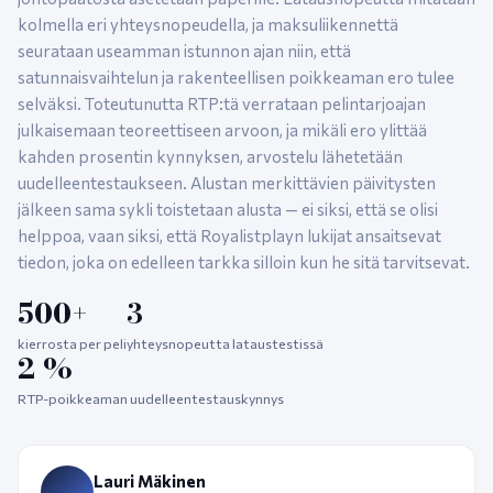
kolmella eri yhteysnopeudella, ja maksuliikennettä
seurataan useamman istunnon ajan niin, että
satunnaisvaihtelun ja rakenteellisen poikkeaman ero tulee
selväksi. Toteutunutta RTP:tä verrataan pelintarjoajan
julkaisemaan teoreettiseen arvoon, ja mikäli ero ylittää
kahden prosentin kynnyksen, arvostelu lähetetään
uudelleentestaukseen. Alustan merkittävien päivitysten
jälkeen sama sykli toistetaan alusta — ei siksi, että se olisi
helppoa, vaan siksi, että Royalistplayn lukijat ansaitsevat
tiedon, joka on edelleen tarkka silloin kun he sitä tarvitsevat.
500+
3
kierrosta per peli
yhteysnopeutta lataustestissä
2 %
RTP-poikkeaman uudelleentestauskynnys
Lauri Mäkinen